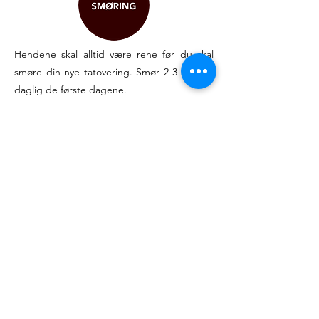
Hendene skal alltid være rene før du skal
smøre din nye tatovering. Smør 2-3 ganger
daglig de første dagene.
Etter noen dager, kan du øke antall ganger
etter hvor tørr/flassete du kjenner den blir.
Vi anbefaler å bruke
Bepanthen
salve, eller
Eucerin Aquafor
krem. Begge får du kjøpt
på apoteket, og ikke i studio dessverre.
Dette skal vi prøve å få fikset fortløpende
slik at dere kan få alt dere trenger hos oss.
Smør i 2 uker, deretter kan du smøre om
den blir tørr.
Om det skulle danne seg veldig mye skorpe
så slutt å smør i et par dager.