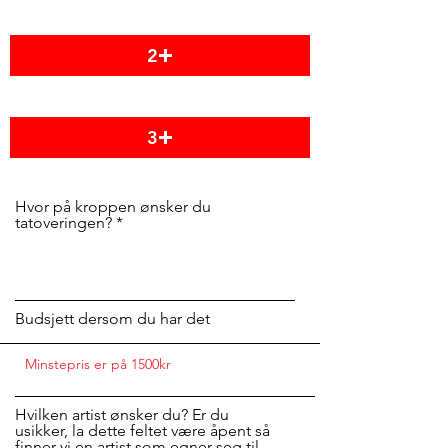
2
3
Hvor på kroppen ønsker du
tatoveringen?
Budsjett dersom du har det
Hvilken artist ønsker du? Er du
usikker, la dette feltet være åpent så
finner vi en artist som egner seg til