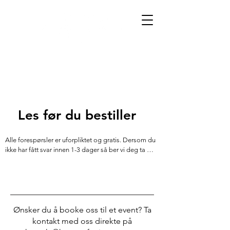
Les før du bestiller
Alle forespørsler er uforpliktet og gratis. Dersom du 
ikke har fått svar innen 1-3 dager så ber vi deg ta 
kontakt med oss via telefon eller direktemelding. ​

Dersom du har et budsjett, vennligst ha dette med 
slik at vi kan se om vi kan få tilrettelagt for det.

Minsteprisen vår er på 1500kr. Følg oss på Instagram 
Ønsker du å booke oss til et event? Ta
for å se tilgjengelige flash til under minstepris og 
kontakt med oss direkte på
andre kampanjer.
